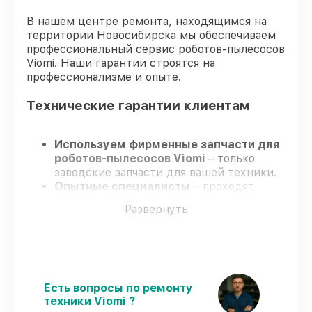
В нашем центре ремонта, находящимся на
территории Новосибирска мы обеспечиваем
профессиональный сервис роботов-пылесосов
Viomi. Наши гарантии строятся на
профессионализме и опыте.
Технические гарантии клиентам
Используем фирменные запчасти для
роботов-пылесосов Viomi
– только
заводские запчасти для вашей техники.
Опытные специалисты
– проходят
регулярное обучение, что гарантирует
Развернуть
высокий уровень сервиса.
Работаем строго в установленных
заранее временных рамках
– ремонт
роботов-пылесосов Viomi без
бесконечных переносов.
Поддержка после ремонта
– на все
Есть вопросы по ремонту
услуги и детали для роботов-пылесосов
техники Viomi ?
Viomi предоставляется официальное