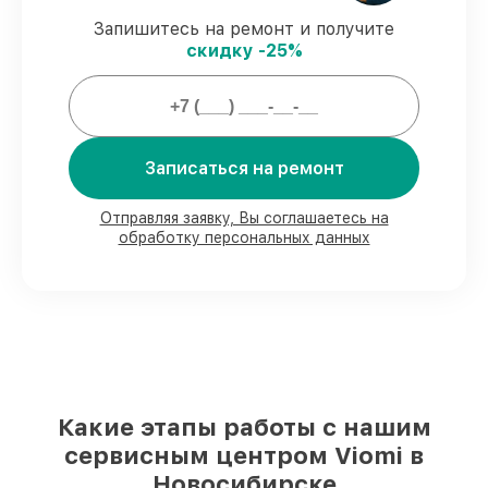
сопровождение.
Запишитесь на ремонт и получите
скидку -25%
Мы гарантируем:
80%
ремонтов по ремонту исполняются
с возможностью присутствия владельца
Записаться на ремонт
90%
запчастей Viomi имеются в наличии
в Новосибирске, остальные доступны
Отправляя заявку, Вы соглашаетесь на
для срочного заказа
обработку персональных данных
Фирменные детали Viomi и надёжные
реплики
– только вы выбираете, какие
детали использовать, а мы делаем
ремонт с учётом возможностей клиента
85%
починок Viomi сделаем за 1–2 часа,
если мастер начинает работу сразу
Какие этапы работы с нашим
сервисным центром Viomi в
Новосибирске