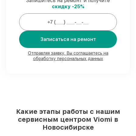
Запишитесь на ремонт и получите
скидку -25%
Мы гарантируем:
80%
работ выполняем в вашем
Записаться на ремонт
присутствии
90%
запчастей Viomi имеются на складе
в Новосибирске, остальные
Отправляя заявку, Вы соглашаетесь на
доставляются быстро
обработку персональных данных
Подлинные запчасти Viomi и
надёжные аналоги
– с учётом любых
финансовых возможностей
85%
работ занимают до 2 часов, при
незамедлительном начале работ
Какие этапы работы с нашим
сервисным центром Viomi в
Новосибирске