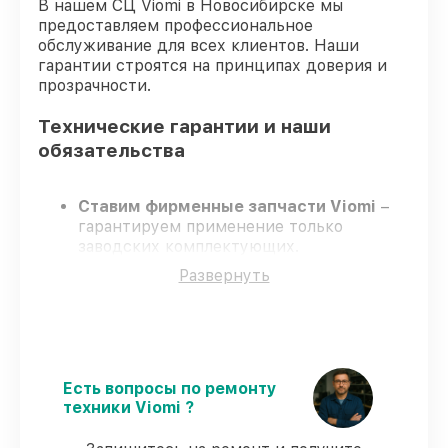
В нашем СЦ Viomi в Новосибирске мы
предоставляем профессиональное
обслуживание для всех клиентов. Наши
гарантии строятся на принципах доверия и
прозрачности.
Технические гарантии и наши
обязательства
Ставим фирменные запчасти Viomi
–
гарантируем применение только
заводских комплектующих.
Опытные специалисты
– проходят
Развернуть
постоянное обучение, что подтверждает
уровень их профессионализма.
Всегда выполняем ремонт вовремя
–
ремонт робота-пылесоса Viomi Robot
Vacuum Cleaner S9 строго по
договоренности.
Есть вопросы по ремонту
Поддержка после ремонта
– все
техники Viomi ?
ремонтные услуги и комплектующие
защищены сервисной гарантией.