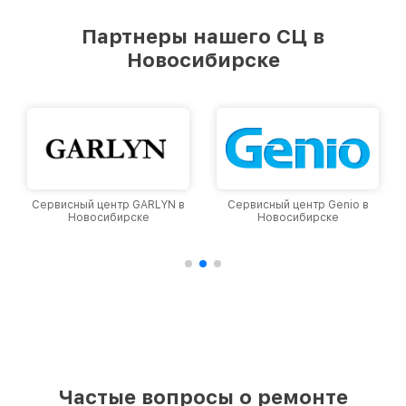
удовлетворен скоростью и качеством
предоставляемых услуг. Наша цель — стать
Партнеры нашего СЦ в
лучшим сервисным центром Viomi в городе
Новосибирске
Новосибирске, постоянно повышая уровень
доверия и лояльности наших клиентов.
Сервисный центр GARLYN в
Сервисный центр Genio в
Новосибирске
Новосибирске
Частые вопросы о ремонте